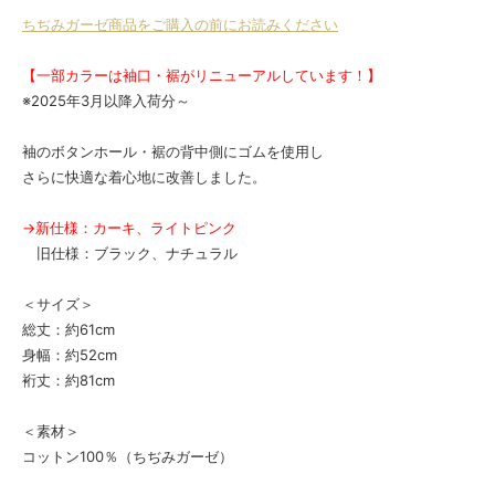
ちぢみガーゼ商品をご購入の前にお読みください
【一部カラーは袖口・裾がリニューアルしています！】
※2025年3月以降入荷分～
袖のボタンホール・裾の背中側にゴムを使用し
さらに快適な着心地に改善しました。
→新仕様：カーキ、ライトピンク
旧仕様：ブラック、ナチュラル
＜サイズ＞
総丈：約61cm
身幅：約52cm
裄丈：約81cm
＜素材＞
コットン100％（ちぢみガーゼ）