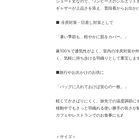
ショート丈なので、ワンピースのシルエット
ギャザーが上品さを添え、普段着からお出か
■ 冷房対策・日差し対策として
「暑い季節も、軽やかに肌をカバー。」
麻100％で通気性がよく、室内の冷房対策や
く、気軽に持ち歩ける羽織りとして重宝しま
■旅行やお出かけのお供に
「バッグに入れておけば安心の一枚。」
軽くてかさばりにくく、旅先での温度調節に
移動中でもさっと羽織れる使い勝手の良さが
カフェやレストランでのお食事にも♪
＜サイズ＞