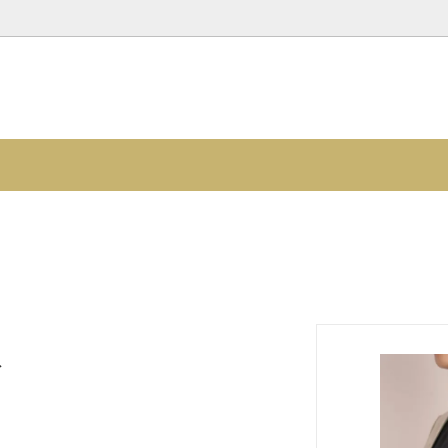
のお洋服
スカート
コットンリネンのお洋服
リー
イテム
服飾小物
子どもたちの絵のアイテム
ト