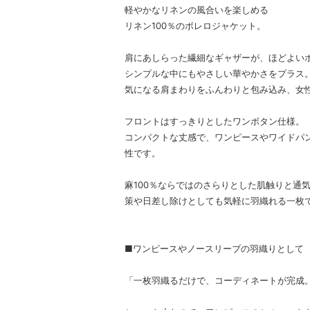
軽やかなリネンの風合いを楽しめる
リネン100％のボレロジャケット。
肩にあしらった繊細なギャザーが、ほどよい
シンプルな中にもやさしい華やかさをプラス
気になる肩まわりをふんわりと包み込み、女
フロントはすっきりとしたワンボタン仕様。
コンパクトな丈感で、ワンピースやワイドパ
性です。
麻100％ならではのさらりとした肌触りと通
策や日差し除けとしても気軽に羽織れる一枚
■ワンピースやノースリーブの羽織りとして
「一枚羽織るだけで、コーディネートが完成