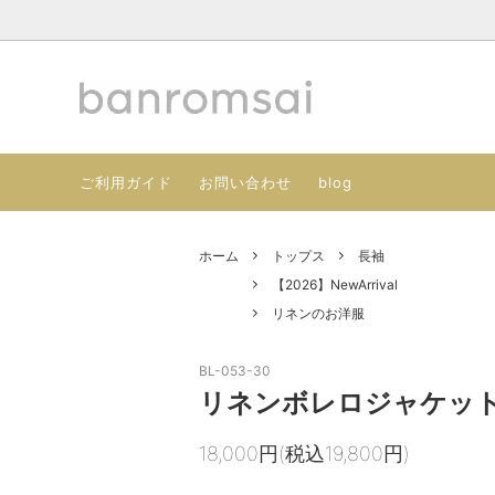
トップス
【2026】NewArrival
パンツ
コットン
ご利用ガイド
お問い合わせ
blog
アウター
メンズ/ユニセックスのお洋服
アクセサ
古布のア
キッズ・ベビー
SALE
ホーム
トップス
長袖
【2026】NewArrival
リネンのお洋服
BL-053-30
リネンボレロジャケッ
18,000円(税込19,800円)